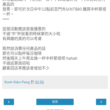
產品的
發票，即可於次日中午12點前至門市以NT$60 購買中杯那堤
一杯。
===
這個活動應該是蠻優惠的
不過"中"杯就看到時候拿的大小啦
有興趣的真的可以考慮
既然說消費任何產品的話
那也可以點杯每日咖啡
然後隔天上午再去換一杯中杯那堤吧 hahah
不過這算高招啦
顧客回店率應該會增加不少
Koeh Kiàn-Pang
於
02:55
‹
›
首頁