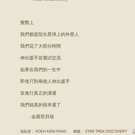
實際上
我們都是陌生星球上的外星人
我們花了大部分時間
伸出援手並嘗試交流
如果在我們的一生中
即使只對兩個人伸出援手
並進行真正的溝通
我們就真的很幸運了
-金羅登貝瑞
張貼者：
KOEH KIÀN-PANG
標籤：
STAR TREK DISCOVERY