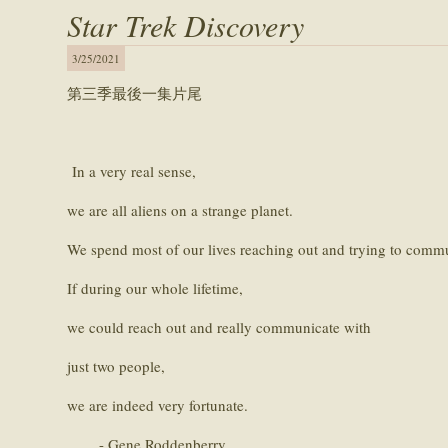
Star Trek Discovery
3/25/2021
第三季最後一集片尾
In a very real sense,
we are all aliens on a strange planet.
We spend most of our lives reaching out and trying to comm
If during our whole lifetime,
we could reach out and really communicate with
just two people,
we are indeed very fortunate.
- Gene Roddenberry