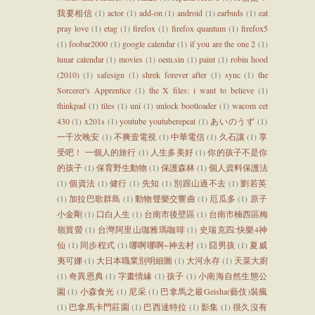
我要相信
(1)
actor
(1)
add-on
(1)
android
(1)
earbuds
(1)
eat
pray love
(1)
etag
(1)
firefox
(1)
firefox quantum
(1)
firefox5
(1)
foobar2000
(1)
google calendar
(1)
if you are the one 2
(1)
lunar calendar
(1)
movies
(1)
oem.sin
(1)
paint
(1)
robin hood
(2010)
(1)
safesign
(1)
shrek forever after
(1)
sync
(1)
the
Sorcerer's Apprentice
(1)
the X files: i want to believe
(1)
thinkpad
(1)
tiles
(1)
uni
(1)
unlock bootloader
(1)
wacom cet
430
(1)
x201s
(1)
youtube youtuberepeat
(1)
あいのうず
(1)
一千次晚安
(1)
不爽壹電視
(1)
中華電信
(1)
久石讓
(1)
享
受吧！ 一個人的旅行
(1)
人生多美好
(1)
你的孩子不是你
的孩子
(1)
保育野生動物
(1)
保護森林
(1)
個人資料保護法
(1)
個資法
(1)
健行
(1)
先知
(1)
別跟山過不去
(1)
劉若英
(1)
加拉巴歌群島
(1)
動物聲樂交響曲
(1)
厄瓜多
(1)
原子
小金剛
(1)
口白人生
(1)
台南市後壁區
(1)
台南市楠西區梅
嶺賞螢
(1)
台灣阿里山珈雅瑪咖啡
(1)
史瑞克四:快樂4神
仙
(1)
同步程式
(1)
哪啊哪啊~神去村
(1)
囧男孩
(1)
夏威
夷可娜
(1)
大日本職業別明細圖
(1)
大河永存
(1)
天菜大廚
(1)
奇異恩典
(1)
字畫情緣
(1)
孩子
(1)
小南海自然生態公
園
(1)
小森食光
(1)
尼采
(1)
巴拿馬之最Geisha(藝伎)裝瘋
(1)
巴拿馬卡門莊園
(1)
巴西達特拉
(1)
影集
(1)
很久沒有