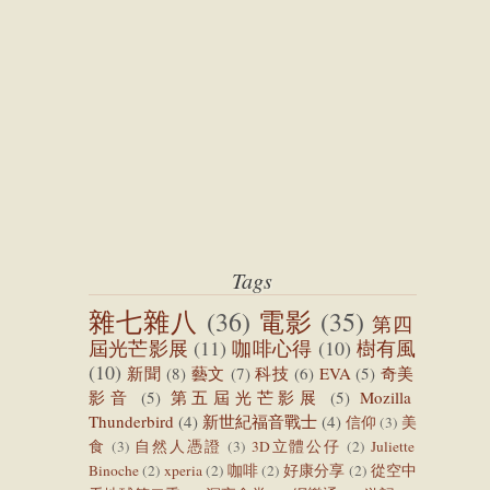
Tags
雜七雜八
(36)
電影
(35)
第四
屆光芒影展
(11)
咖啡心得
(10)
樹有風
(10)
新聞
(8)
藝文
(7)
科技
(6)
EVA
(5)
奇美
影音
(5)
第五屆光芒影展
(5)
Mozilla
Thunderbird
(4)
新世紀福音戰士
(4)
信仰
(3)
美
食
(3)
自然人憑證
(3)
3D立體公仔
(2)
Juliette
Binoche
(2)
xperia
(2)
咖啡
(2)
好康分享
(2)
從空中