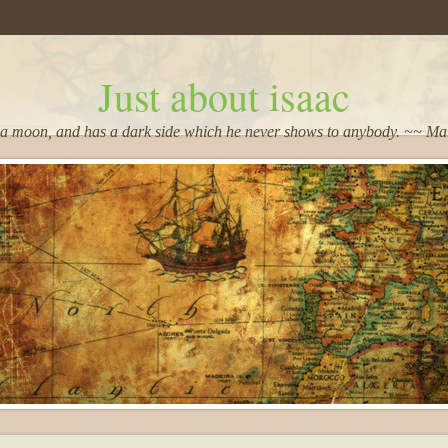
Just about isaac
 a moon, and has a dark side which he never shows to anybody. ~~ M