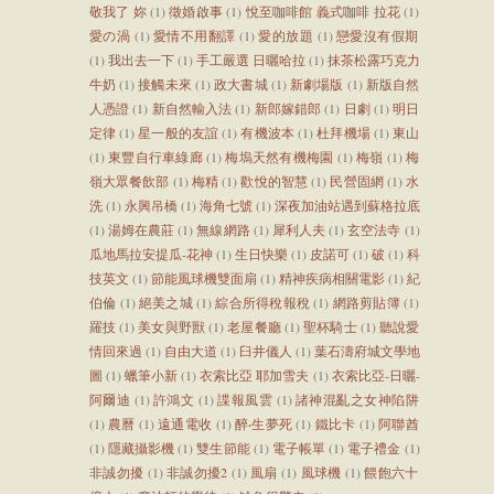
敬我了 妳
(1)
徵婚啟事
(1)
悅至咖啡館 義式咖啡 拉花
(1)
愛の渦
(1)
愛情不用翻譯
(1)
愛的放題
(1)
戀愛沒有假期
(1)
我出去一下
(1)
手工嚴選 日曬哈拉
(1)
抹茶松露巧克力
牛奶
(1)
接觸未來
(1)
政大書城
(1)
新劇場版
(1)
新版自然
人憑證
(1)
新自然輸入法
(1)
新郎嫁錯郎
(1)
日劇
(1)
明日
定律
(1)
星一般的友誼
(1)
有機波本
(1)
杜拜機場
(1)
東山
(1)
東豐自行車綠廊
(1)
梅塢天然有機梅園
(1)
梅嶺
(1)
梅
嶺大眾餐飲部
(1)
梅精
(1)
歡悅的智慧
(1)
民營固網
(1)
水
洗
(1)
永興吊橋
(1)
海角七號
(1)
深夜加油站遇到蘇格拉底
(1)
湯姆在農莊
(1)
無線網路
(1)
犀利人夫
(1)
玄空法寺
(1)
瓜地馬拉安提瓜-花神
(1)
生日快樂
(1)
皮諾可
(1)
破
(1)
科
技英文
(1)
節能風球機雙面扇
(1)
精神疾病相關電影
(1)
紀
伯倫
(1)
絕美之城
(1)
綜合所得稅報稅
(1)
網路剪貼簿
(1)
羅技
(1)
美女與野獸
(1)
老屋餐廳
(1)
聖杯騎士
(1)
聽說愛
情回來過
(1)
自由大道
(1)
臼井儀人
(1)
葉石濤府城文學地
圖
(1)
蠟筆小新
(1)
衣索比亞 耶加雪夫
(1)
衣索比亞-日曬-
阿爾迪
(1)
許鴻文
(1)
諜報風雲
(1)
諸神混亂之女神陷阱
(1)
農曆
(1)
遠通電收
(1)
醉‧生夢死
(1)
鐵比卡
(1)
阿聯酋
(1)
隱藏攝影機
(1)
雙生節能
(1)
電子帳單
(1)
電子禮金
(1)
非誠勿擾
(1)
非誠勿擾2
(1)
風扇
(1)
風球機
(1)
餵飽六十