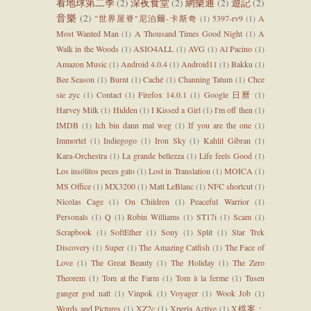
看地球第二季
(2)
深夜食堂
(2)
網樂通
(2)
遊記
(2)
音樂
(2)
"世界屋脊"尼泊爾-卡斯奇
(1)
5397-rv9
(1)
A
Most Wanted Man
(1)
A Thousand Times Good Night
(1)
A
Walk in the Woods
(1)
ASIO4ALL
(1)
AVG
(1)
Al Pacino
(1)
Amazon Music
(1)
Android 4.0.4
(1)
Android11
(1)
Bakku
(1)
Bee Season
(1)
Burnt
(1)
Caché
(1)
Channing Tatum
(1)
Chce
sie zyc
(1)
Contact
(1)
Firefox 14.0.1
(1)
Google 日曆
(1)
Harvey Milk
(1)
Hidden
(1)
I Kissed a Girl
(1)
I'm off then
(1)
IMDB
(1)
Ich bin dann mal weg
(1)
If you are the one
(1)
Immortel
(1)
Indiegogo
(1)
Iron Sky
(1)
Kahlil Gibran
(1)
Kara-Orchestra
(1)
La grande bellezza
(1)
Life feels Good
(1)
Los insólitos peces gato
(1)
Lost in Translation
(1)
MOICA
(1)
MS Office
(1)
MX3200
(1)
Matt LeBlanc
(1)
NFC shortcut
(1)
Nicolas Cage
(1)
On Children
(1)
Peaceful Warrior
(1)
Personals
(1)
Q
(1)
Robin Williams
(1)
ST17i
(1)
Scam
(1)
Scrapbook
(1)
SoftEther
(1)
Sony
(1)
Split
(1)
Star Trek
Discovery
(1)
Super
(1)
The Amazing Catfish
(1)
The Face of
Love
(1)
The Great Beauty
(1)
The Holiday
(1)
The Zero
Theorem
(1)
Tom at the Farm
(1)
Tom à la ferme
(1)
Tusen
ganger god natt
(1)
Vinpok
(1)
Voyager
(1)
Wook Job
(1)
Words and Pictures
(1)
XZ2c
(1)
Xperia Active
(1)
X檔案：