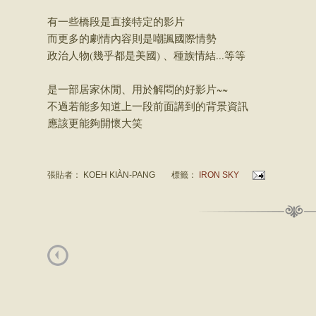
有一些橋段是直接特定的影片
而更多的劇情內容則是嘲諷國際情勢
政治人物(幾乎都是美國) 、種族情結...等等
是一部居家休閒、用於解悶的好影片~~
不過若能多知道上一段前面講到的背景資訊
應該更能夠開懷大笑
張貼者：
KOEH KIÀN-PANG
標籤：
IRON SKY