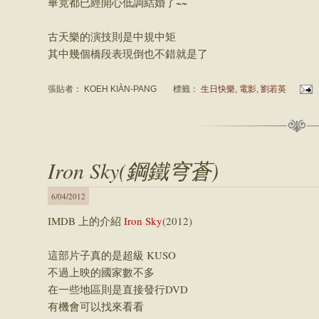
畢竟都已經開心低調結婚了~~
古天樂的演技則是中規中矩
其中幾個橋段表現倒也不錯就是了
張貼者：
KOEH KIÀN-PANG
標籤：
生日快樂
,
電影
,
劉若英
Iron Sky(鋼鐵穹蒼)
6/04/2012
IMDB 上的介紹
Iron Sky
(2012)
這部片子真的是超級 KUSO
不過上映的國家數不多
在一些地區則是直接發行DVD
有機會可以找來看看