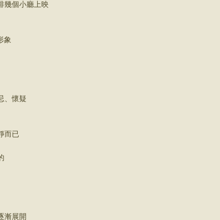
排幾個小廳上映
女形象
忌、懷疑
靜而已
的
逐漸展開