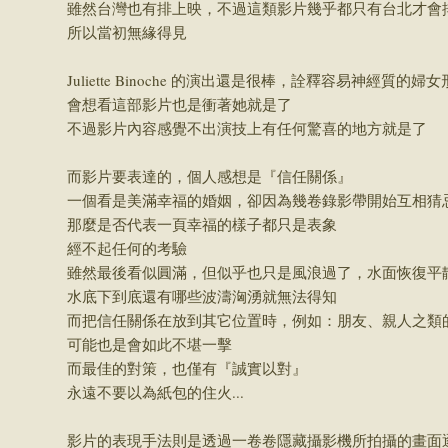
雖然台灣也有排上映，不過這類影片幾乎都只有台北才會
所以當初無緣得見
Juliette Binoche 的演出還是很棒，詮釋容易神經質的婦
會想看這部影片也是衝著她就是了
不過影片內容感覺不出演技上有任何驚喜的地方就是了
而影片要表達的，個人感想是『信任關係』
一個看是美滿幸福的婚姻，卻因為幾卷錄影帶開始互相猜
那麼是否代表一頁幸福的樣子都只是表象
經不起任何的考驗
雖然最後看似圓滿，但似乎也只是風浪過了，水面恢復平
水底下到底還有哪些波濤洶湧就無法得知
而把信任關係在放到其它位置時，例如：朋友、親人之類
可能也是會如此不堪一擊
而最佳的對策，也僅有『誠實以對』
永遠不要以為紙包的住火...
影片的表現手法則是透過一卷卷隱藏攝影機所拍攝的畫面