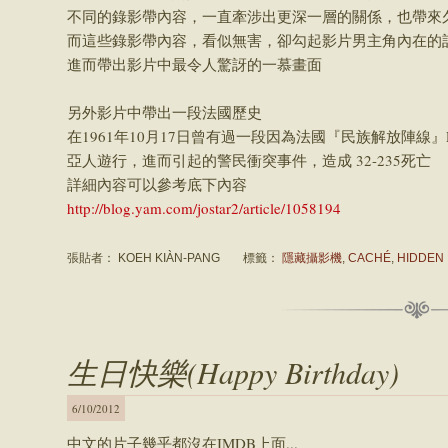
不同的錄影帶內容，一直牽涉出更深一層的關係，也帶來
而這些錄影帶內容，看似無害，卻勾起影片男主角內在的
進而帶出影片中最令人驚訝的一慕畫面
另外影片中帶出一段法國歷史
在1961年10月17日曾有過一段因為法國『民族解放陣線』FLN (Fron
亞人遊行，進而引起的警民衝突事件，造成 32-235死亡
詳細內容可以參考底下內容
http://blog.yam.com/jostar2/article/1058194
張貼者：
KOEH KIÀN-PANG
標籤：
隱藏攝影機
,
CACHÉ
,
HIDDEN
生日快樂(Happy Birthday)
6/10/2012
中文的片子幾乎都沒在IMDB上面...