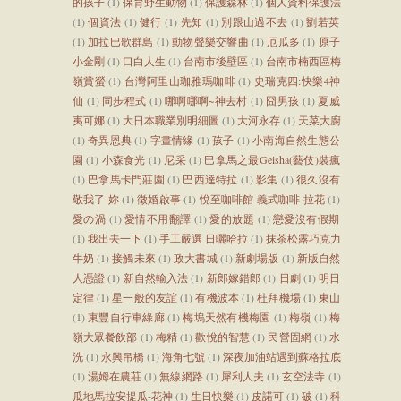
的孩子
(1)
保育野生動物
(1)
保護森林
(1)
個人資料保護法
(1)
個資法
(1)
健行
(1)
先知
(1)
別跟山過不去
(1)
劉若英
(1)
加拉巴歌群島
(1)
動物聲樂交響曲
(1)
厄瓜多
(1)
原子
小金剛
(1)
口白人生
(1)
台南市後壁區
(1)
台南市楠西區梅
嶺賞螢
(1)
台灣阿里山珈雅瑪咖啡
(1)
史瑞克四:快樂4神
仙
(1)
同步程式
(1)
哪啊哪啊~神去村
(1)
囧男孩
(1)
夏威
夷可娜
(1)
大日本職業別明細圖
(1)
大河永存
(1)
天菜大廚
(1)
奇異恩典
(1)
字畫情緣
(1)
孩子
(1)
小南海自然生態公
園
(1)
小森食光
(1)
尼采
(1)
巴拿馬之最Geisha(藝伎)裝瘋
(1)
巴拿馬卡門莊園
(1)
巴西達特拉
(1)
影集
(1)
很久沒有
敬我了 妳
(1)
徵婚啟事
(1)
悅至咖啡館 義式咖啡 拉花
(1)
愛の渦
(1)
愛情不用翻譯
(1)
愛的放題
(1)
戀愛沒有假期
(1)
我出去一下
(1)
手工嚴選 日曬哈拉
(1)
抹茶松露巧克力
牛奶
(1)
接觸未來
(1)
政大書城
(1)
新劇場版
(1)
新版自然
人憑證
(1)
新自然輸入法
(1)
新郎嫁錯郎
(1)
日劇
(1)
明日
定律
(1)
星一般的友誼
(1)
有機波本
(1)
杜拜機場
(1)
東山
(1)
東豐自行車綠廊
(1)
梅塢天然有機梅園
(1)
梅嶺
(1)
梅
嶺大眾餐飲部
(1)
梅精
(1)
歡悅的智慧
(1)
民營固網
(1)
水
洗
(1)
永興吊橋
(1)
海角七號
(1)
深夜加油站遇到蘇格拉底
(1)
湯姆在農莊
(1)
無線網路
(1)
犀利人夫
(1)
玄空法寺
(1)
瓜地馬拉安提瓜-花神
(1)
生日快樂
(1)
皮諾可
(1)
破
(1)
科