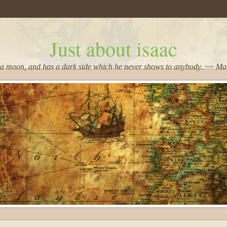
Just about isaac
 a moon, and has a dark side which he never shows to anybody. ~~ M