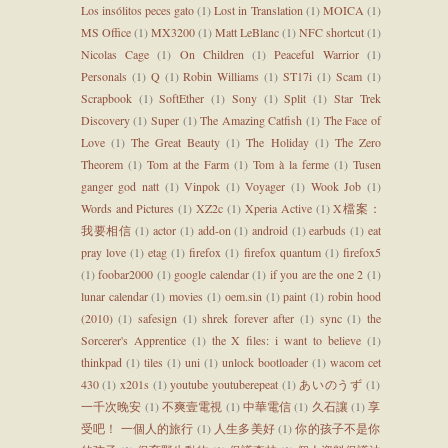
Los insólitos peces gato
(1)
Lost in Translation
(1)
MOICA
(1)
MS Office
(1)
MX3200
(1)
Matt LeBlanc
(1)
NFC shortcut
(1)
Nicolas Cage
(1)
On Children
(1)
Peaceful Warrior
(1)
Personals
(1)
Q
(1)
Robin Williams
(1)
ST17i
(1)
Scam
(1)
Scrapbook
(1)
SoftEther
(1)
Sony
(1)
Split
(1)
Star Trek
Discovery
(1)
Super
(1)
The Amazing Catfish
(1)
The Face of
Love
(1)
The Great Beauty
(1)
The Holiday
(1)
The Zero
Theorem
(1)
Tom at the Farm
(1)
Tom à la ferme
(1)
Tusen
ganger god natt
(1)
Vinpok
(1)
Voyager
(1)
Wook Job
(1)
Words and Pictures
(1)
XZ2c
(1)
Xperia Active
(1)
X檔案：
我要相信
(1)
actor
(1)
add-on
(1)
android
(1)
earbuds
(1)
eat
pray love
(1)
etag
(1)
firefox
(1)
firefox quantum
(1)
firefox5
(1)
foobar2000
(1)
google calendar
(1)
if you are the one 2
(1)
lunar calendar
(1)
movies
(1)
oem.sin
(1)
paint
(1)
robin hood
(2010)
(1)
safesign
(1)
shrek forever after
(1)
sync
(1)
the
Sorcerer's Apprentice
(1)
the X files: i want to believe
(1)
thinkpad
(1)
tiles
(1)
uni
(1)
unlock bootloader
(1)
wacom cet
430
(1)
x201s
(1)
youtube youtuberepeat
(1)
あいのうず
(1)
一千次晚安
(1)
不爽壹電視
(1)
中華電信
(1)
久石讓
(1)
享
受吧！ 一個人的旅行
(1)
人生多美好
(1)
你的孩子不是你