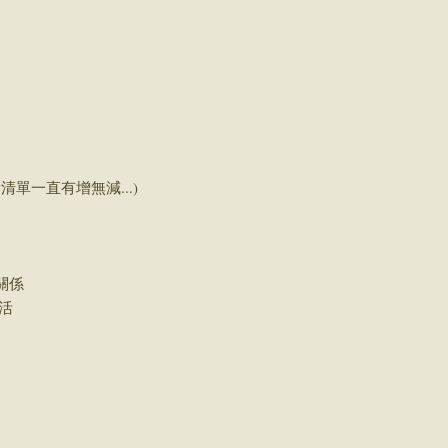
單一直有增無減...)
關係
生活