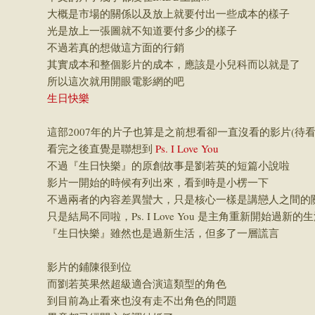
大概是市場的關係以及放上就要付出一些成本的樣子
光是放上一張圖就不知道要付多少的樣子
不過若真的想做這方面的行銷
其實成本和整個影片的成本，應該是小兒科而以就是了
所以這次就用開眼電影網的吧
生日快樂
這部2007年的片子也算是之前想看卻一直沒看的影片(待看清
看完之後直覺是聯想到
Ps. I Love You
不過『生日快樂』的原創故事是劉若英的短篇小說啦
影片一開始的時候有列出來，看到時是小楞一下
不過兩者的內容差異蠻大，只是核心一樣是講戀人之間的
只是結局不同啦，Ps. I Love You 是主角重新開始過新的
『生日快樂』雖然也是過新生活，但多了一層謊言
影片的鋪陳很到位
而劉若英果然超級適合演這類型的角色
到目前為止看來也沒有走不出角色的問題