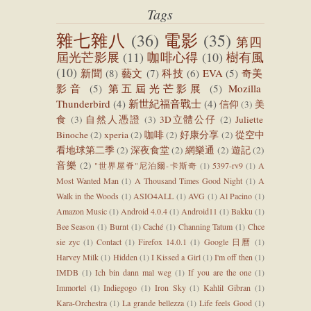
Tags
雜七雜八
(36)
電影
(35)
第四
屆光芒影展
(11)
咖啡心得
(10)
樹有風
(10)
新聞
(8)
藝文
(7)
科技
(6)
EVA
(5)
奇美
影音
(5)
第五屆光芒影展
(5)
Mozilla
Thunderbird
(4)
新世紀福音戰士
(4)
信仰
(3)
美
食
(3)
自然人憑證
(3)
3D立體公仔
(2)
Juliette
Binoche
(2)
xperia
(2)
咖啡
(2)
好康分享
(2)
從空中
看地球第二季
(2)
深夜食堂
(2)
網樂通
(2)
遊記
(2)
音樂
(2)
"世界屋脊"尼泊爾-卡斯奇
(1)
5397-rv9
(1)
A
Most Wanted Man
(1)
A Thousand Times Good Night
(1)
A
Walk in the Woods
(1)
ASIO4ALL
(1)
AVG
(1)
Al Pacino
(1)
Amazon Music
(1)
Android 4.0.4
(1)
Android11
(1)
Bakku
(1)
Bee Season
(1)
Burnt
(1)
Caché
(1)
Channing Tatum
(1)
Chce
sie zyc
(1)
Contact
(1)
Firefox 14.0.1
(1)
Google 日曆
(1)
Harvey Milk
(1)
Hidden
(1)
I Kissed a Girl
(1)
I'm off then
(1)
IMDB
(1)
Ich bin dann mal weg
(1)
If you are the one
(1)
Immortel
(1)
Indiegogo
(1)
Iron Sky
(1)
Kahlil Gibran
(1)
Kara-Orchestra
(1)
La grande bellezza
(1)
Life feels Good
(1)