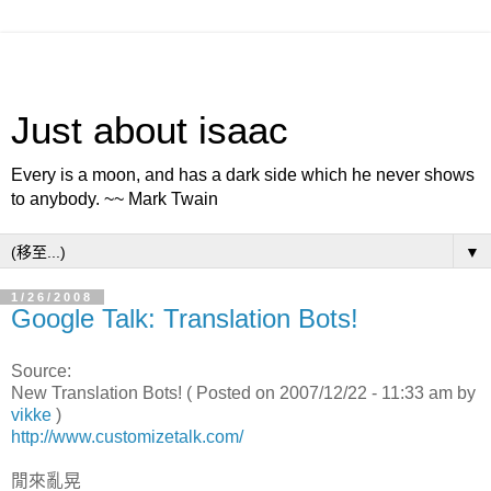
Just about isaac
Every is a moon, and has a dark side which he never shows
to anybody. ~~ Mark Twain
▼
1/26/2008
Google Talk: Translation Bots!
Source:
New Translation Bots! ( Posted on 2007/12/22 - 11:33 am by
vikke
)
http://www.customizetalk.com/
閒來亂晃