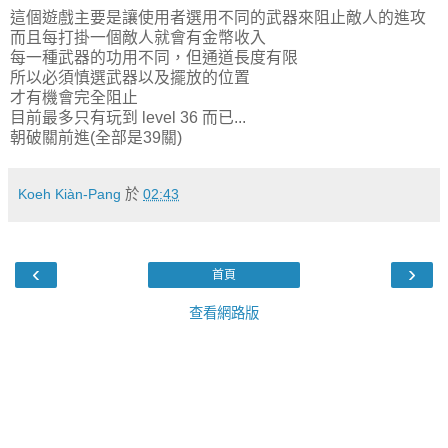
這個遊戲主要是讓使用者選用不同的武器來阻止敵人的進攻
而且每打掛一個敵人就會有金幣收入
每一種武器的功用不同，但通道長度有限
所以必須慎選武器以及擺放的位置
才有機會完全阻止
目前最多只有玩到 level 36 而已...
朝破關前進(全部是39關)
Koeh Kiàn-Pang
於
02:43
‹
›
首頁
查看網路版