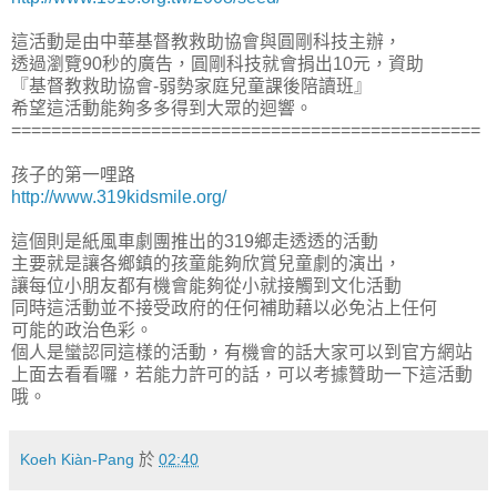
這活動是由中華基督教救助協會與圓剛科技主辦，
透過瀏覽90秒的廣告，圓剛科技就會捐出10元，資助
『基督教救助協會-弱勢家庭兒童課後陪讀班』
希望這活動能夠多多得到大眾的迴響。
===============================================
孩子的第一哩路
http://www.319kidsmile.org/
這個則是紙風車劇團推出的319鄉走透透的活動
主要就是讓各鄉鎮的孩童能夠欣賞兒童劇的演出，
讓每位小朋友都有機會能夠從小就接觸到文化活動
同時這活動並不接受政府的任何補助藉以必免沾上任何
可能的政治色彩。
個人是蠻認同這樣的活動，有機會的話大家可以到官方網站
上面去看看囉，若能力許可的話，可以考據贊助一下這活動
哦。
Koeh Kiàn-Pang
於
02:40