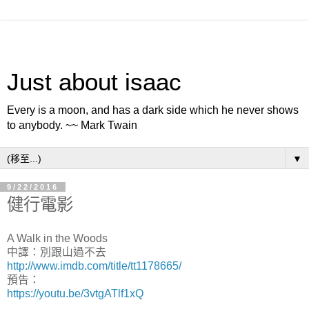
Just about isaac
Every is a moon, and has a dark side which he never shows
to anybody. ~~ Mark Twain
▼
9/22/2016
健行電影
A Walk in the Woods
中譯：別跟山過不去
http://www.imdb.com/title/tt1178665/
預告：
https://youtu.be/3vtgATlf1xQ