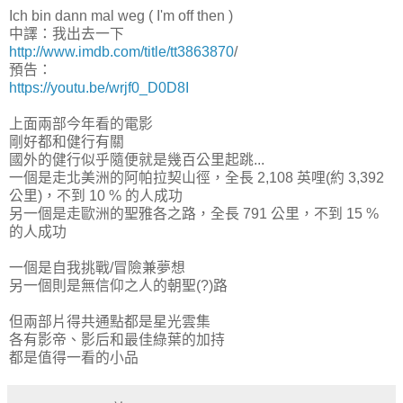
Ich bin dann mal weg ( I'm off then )
中譯：我出去一下
http://www.imdb.com/title/tt3863870
/
預告：
https://youtu.be/wrjf0_D0D8I
上面兩部今年看的電影
剛好都和健行有關
國外的健行似乎隨便就是幾百公里起跳...
一個是走北美洲的阿帕拉契山徑，全長 2,108 英哩(約 3,392
公里)，不到 10 % 的人成功
另一個是走歐洲的聖雅各之路，全長 791 公里，不到 15 %
的人成功
一個是自我挑戰/冒險兼夢想
另一個則是無信仰之人的朝聖(?)路
但兩部片得共通點都是星光雲集
各有影帝、影后和最佳綠葉的加持
都是值得一看的小品