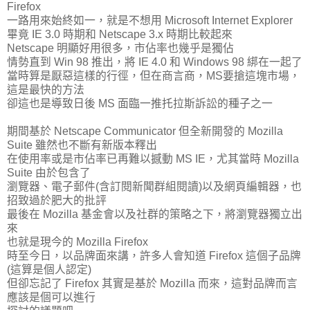
Firefox
一路用來始終如一，就是不想用 Microsoft Internet Explorer
畢竟 IE 3.0 時期和 Netscape 3.x 時期比較起來
Netscape 明顯好用很多，市佔率也幾乎是獨佔
情勢直到 Win 98 推出，將 IE 4.0 和 Windows 98 綁在一起了
當時算是厭惡這樣的行徑，但在商言商，MS要搶這塊市場，
這是最快的方法
卻這也是導致日後 MS 面臨一推托拉斯訴訟的種子之一
期間基於 Netscape Communicator 但全新開發的 Mozilla
Suite 雖然也不斷有新版本釋出
在使用率或是市佔率已再難以撼動 MS IE，尤其當時 Mozilla
Suite 由於包含了
瀏覽器、電子郵件(含訂閱新聞群組閱讀)以及網頁編輯器，也
招致過於肥大的批評
最後在 Mozilla 基金會以及社群的策略之下，將瀏覽器獨立出
來
也就是現今的 Mozilla Firefox
時至今日，以品牌面來講，許多人會知道 Firefox 這個子品牌
(這算是個人認定)
但卻忘記了 Firefox 其實是基於 Mozilla 而來，這對品牌而言
應該是個可以進行