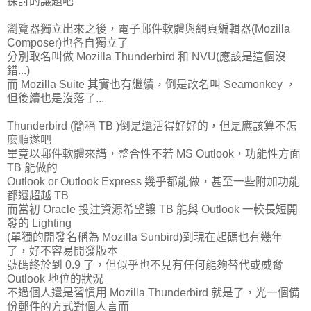
探討的議題吧
瀏覽器獨立出來之後，電子郵件軟體與網頁編輯器(Mozilla
Composer)也各自獨立了
分別取名叫做 Mozilla Thunderbird 和 NVU(應該是這個沒
錯...)
而 Mozilla Suite 其實也有繼續，倒是改名叫 Seamonkey ，
但後續也是沒落了...
Thunderbird (簡稱 TB )倒是還活得好好的，但是應該算不怎
麼順遂吧
畢竟以郵件軟體來講，整合性不若 MS Outlook，功能性方面
TB 能做的
Outlook or Outlook Express 幾乎都能做，甚至一些附加功能
都還超越 TB
而當初 Oracle 投注資源希望讓 TB 能與 Outlook 一較長短開
發的 Lighting
(單獨的開發名稱為 Mozilla Sunbird)到現在起碼也有幾年
了，好不容易開發版本
號碼終於到 0.9 了，但似乎也不見有任何能夠替代或威脅
Outlook 地位的狀況
不過個人還是習慣用 Mozilla Thunderbird 就是了，光一個備
份郵件的方式對個人言而