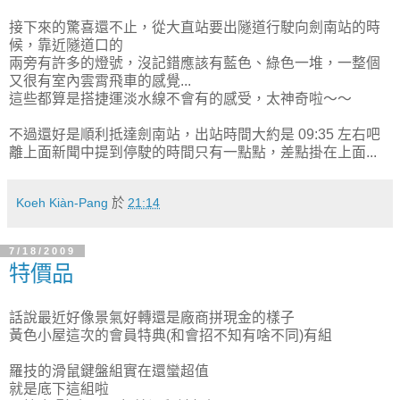
接下來的驚喜還不止，從大直站要出隧道行駛向劍南站的時
候，靠近隧道口的
兩旁有許多的燈號，沒記錯應該有藍色、綠色一堆，一整個
又很有室內雲霄飛車的感覺...
這些都算是搭捷運淡水線不會有的感受，太神奇啦～～
不過還好是順利抵達劍南站，出站時間大約是 09:35 左右吧
離上面新聞中提到停駛的時間只有一點點，差點掛在上面...
Koeh Kiàn-Pang
於
21:14
7/18/2009
特價品
話說最近好像景氣好轉還是廠商拼現金的樣子
黃色小屋這次的會員特典(和會招不知有啥不同)有組
羅技的滑鼠鍵盤組實在還蠻超值
就是底下這組啦