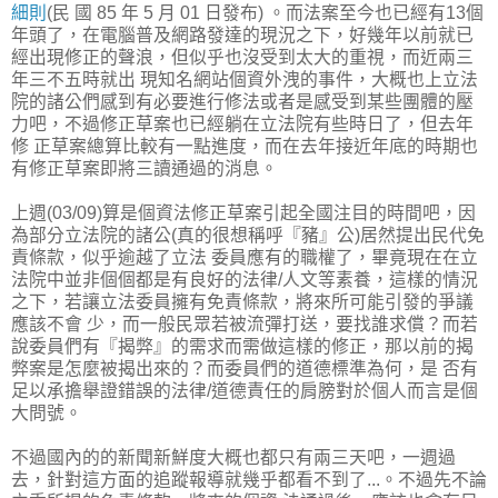
細則
(民 國 85 年 5 月 01 日發布) 。而法案至今也已經有13個
年頭了，在電腦普及網路發達的現況之下，好幾年以前就已
經出現修正的聲浪，但似乎也沒受到太大的重視，而近兩三
年三不五時就出 現知名網站個資外洩的事件，大概也上立法
院的諸公們感到有必要進行修法或者是感受到某些團體的壓
力吧，不過修正草案也已經躺在立法院有些時日了，但去年
修 正草案總算比較有一點進度，而在去年接近年底的時期也
有修正草案即將三讀通過的消息。
上週(03/09)算是個資法修正草案引起全國注目的時間吧，因
為部分立法院的諸公(真的很想稱呼『豬』公)居然提出民代免
責條款，似乎逾越了立法 委員應有的職權了，畢竟現在在立
法院中並非個個都是有良好的法律/人文等素養，這樣的情況
之下，若讓立法委員擁有免責條款，將來所可能引發的爭議
應該不會 少，而一般民眾若被流彈打送，要找誰求償？而若
說委員們有『揭弊』的需求而需做這樣的修正，那以前的揭
弊案是怎麼被揭出來的？而委員們的道德標準為何，是 否有
足以承擔舉證錯誤的法律/道德責任的肩膀對於個人而言是個
大問號。
不過國內的的新聞新鮮度大概也都只有兩三天吧，一週過
去，針對這方面的追蹤報導就幾乎都看不到了...。不過先不論