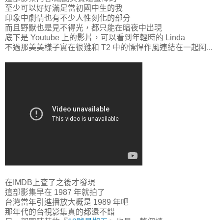
至少可以好好滿足當初國中生的我
印象中劇情也有不少人性刻化的部分
而且野獸也是見不得光，都只能在暗夜中出現
底下是 Youtube 上的影片，可以看到年輕時的 Linda
不過那美美樣子實在很難和 T2 中的慓悍作風連結在一起阿...
在IMDB上查了之後才發現
這部影集早在 1987 年就拍了
台灣當年引進播放大概是 1989 年吧
那年代的台視影集真的都還不錯