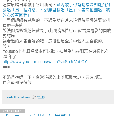
這首原唱日本歌手谷川新司，
國內歌手也有翻唱過如鳳飛飛
翻唱「另一種鄉愁」、鄧麗君翻唱「星」、姜育恆翻唱「我
的心沒有回程」
一整個超級有感覺的，不過為啥在片末這個時候導演要安排
這麼一段的
說法倒是眾說紛紜就是了(起碼有5種吧)，就當是電影的開放
式結局
讓看過的人各自解讀吧；這段也是全片中個人最喜歡的片
段。
Youtube上有原唱版本可以聽，這首歌出來到現在好像也有
20 年了
http://www.youtube.com/watch?v=SpJcVabOYlI
===
不過得抱怨一下，台灣這邊的上映廳數太少，只有7廳...
連台南都沒得放
Koeh Kiàn-Pang
於
21:08
7/10/2009