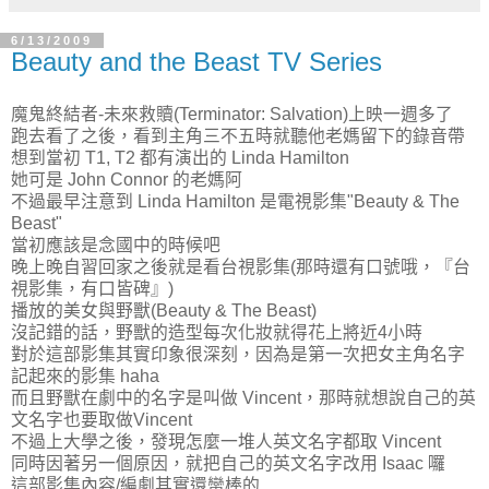
6/13/2009
Beauty and the Beast TV Series
魔鬼終結者-未來救贖(Terminator: Salvation)上映一週多了
跑去看了之後，看到主角三不五時就聽他老媽留下的錄音帶
想到當初 T1, T2 都有演出的 Linda Hamilton
她可是 John Connor 的老媽阿
不過最早注意到 Linda Hamilton 是電視影集"Beauty & The
Beast"
當初應該是念國中的時候吧
晚上晚自習回家之後就是看台視影集(那時還有口號哦，『台
視影集，有口皆碑』)
播放的美女與野獸(Beauty & The Beast)
沒記錯的話，野獸的造型每次化妝就得花上將近4小時
對於這部影集其實印象很深刻，因為是第一次把女主角名字
記起來的影集 haha
而且野獸在劇中的名字是叫做 Vincent，那時就想說自己的英
文名字也要取做Vincent
不過上大學之後，發現怎麼一堆人英文名字都取 Vincent
同時因著另一個原因，就把自己的英文名字改用 Isaac 囉
這部影集內容/編劇其實還蠻棒的