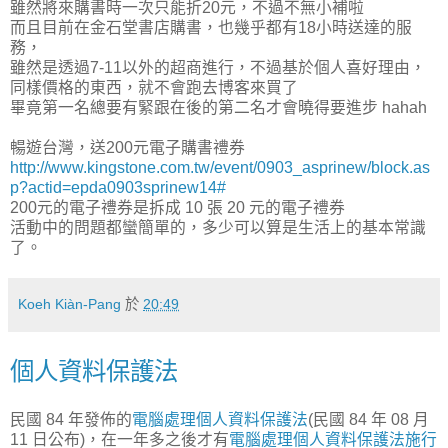
雖然將來購書時一次只能折20元，不過不無小補啦
而且目前在金石堂書店購書，也幾乎都有18小時送達的服
務，
雖然是透過7-11以外的超商進行，不過基於個人喜好理由，
同樣價格的東西，就不會跑去博客來買了
畢竟第一名總要有緊跟在後的第二名才會曉得要進步 hahah
暢遊台灣，送200元電子購書禮券
http://www.kingstone.com.tw/event/0903_asprinew/block.as
p?actid=epda0903sprinew14#
200元的電子禮券是拆成 10 張 20 元的電子禮券
活動中的問題都蠻簡單的，多少可以算是生活上的基本常識
了。
Koeh Kiàn-Pang
於
20:49
個人資料保護法
民國 84 年發佈的
電腦處理個人資料保護法
(民國 84 年 08 月
11 日公布)，在一年多之後才有
電腦處理個人資料保護法施行