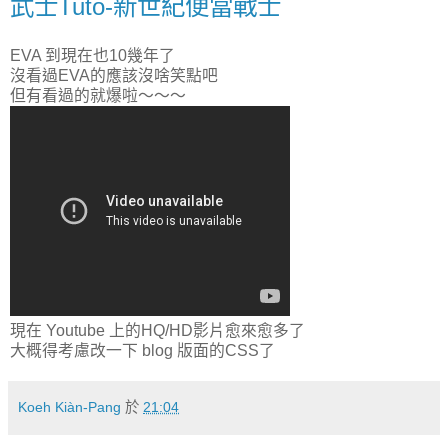
武士Tuto-新世紀便當戰士
EVA 到現在也10幾年了
沒看過EVA的應該沒啥笑點吧
但有看過的就爆啦～～～
現在 Youtube 上的HQ/HD影片愈來愈多了
大概得考慮改一下 blog 版面的CSS了
Koeh Kiàn-Pang
於
21:04