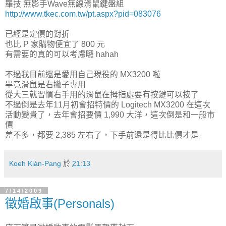
羅技 無影手Wave無線滑鼠鍵盤組
http://www.tkec.com.tw/pt.aspx?pid=083076
已經是定價的對折
也比 P 家購物便宜了 800 元
有需要的真的可以考慮囉 hahah
不過我目前還是愛用自己現役的 MX3200 啦
畢竟滑鼠是右撇子專用
從大三就習慣右手用的滑鼠在拇指處要有按鍵可以按了
不過倒是去年11月初會招特價的 Logitech MX3200 在這次
活動變貴了，去年會招要價 1,990 大洋，這次倒是和一般市
價
差不多，都要 2,385 左右了，下手前還是得比比價才是
Koeh Kiàn-Pang
於
21:13
7/14/2009
徵婚啟事(Personals)