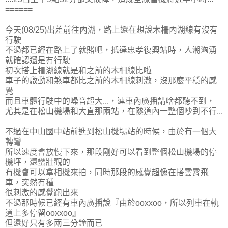
======
今天(08/25)出差前往內湖，路上還在想說木柵內湖線有沒有
行駛
不過都已經在路上了就賭吧，抵達忠孝復興站時，人潮洶湧
就確認還是有行駛
初次搭上柵湖線就是和之前的木柵線比啦
車子的啟動和煞車都比之前的木柵線刺激，沒那麼平穩的感
覺
而且車體行駛中的噪音超大...，連車內廣播講啥都聽不到，
尤其是在松山機場和大直那兩站，在隧道內一整個吵到不行...
不過在中山國中站前進到松山機場站的時候，由於有一個大
轉彎
所以速度會放慢下來，那段剛好可以看到整個松山機場的停
機坪，還蠻壯觀的
有機會可以拿相機來拍，同時那段的感覺超像在搭雲霄飛
車，突然有種
很刺激的感覺跑出來
不過那時候已經有車內廣播說『由於ooxxoo，所以列車在軌
道上多停留ooxxoo』
但還好只有多兩三分鐘而已