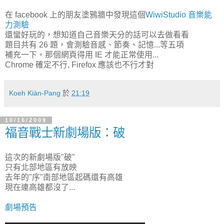
在 facebook 上的朋友塗鴉牆中發現這個
WiwiStudio 音樂能
力測驗
還蠻好玩的，想知道自己音樂天分的話可以去做看看
題目共有 26 題，會測驗音感、節奏、記憶...等五項
補充一下，那個網頁得用 IE 才能正常使用...
Chrome 確定不行, Firefox 應該也不行才對
Koeh Kiàn-Pang
於
21:19
10/16/2009
福音戰士新劇場版：破
這次的新劇場版"破"
只有北部地區有放映
去年的"序"南部地區起碼還有高雄
現在連高雄都沒了...
劇場預告