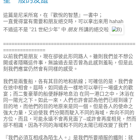
這篇是尼采所寫，在『歡悅的智慧』一書中；
一直覺得當有需要和朋友絕交時，可以拿出來用 hahah
不過這不是 "21 世紀少年" 中
朋友
所講的絕交啦
===============================================
===============
以前我們是朋友，現在卻彼此形同路人。雖則我們並不想公
開或者隱瞞這件事，無論過去是否曾為此感到羞恥，但是此
刻我們應當仍然會有同樣的感受。
我們是兩隻船，各有其目的地和航線；可確信的是，我們會
在途中相會。屆時，如同過去一樣地可以舉行一場盛大的歡
宴；而二隻豪華的船便靜靜地息泊 在同一港口之中，沐浴在
同一陽光之下。如此一來，人們也許會認為他們已經到達了
目的地，而他們的目的地原來是同一個。但是各人的使命之
強大力量，又迫使我 們分開而駛入不同的海域，奔向不同的
方位，而且，可能永遠不會再見面了--或許會再度相見，然而
卻不相識，因為不同的海域和不同的太陽已經改變了我們！
『我們必須互相成為陌生人。』是我們所要順服的鐵則：就