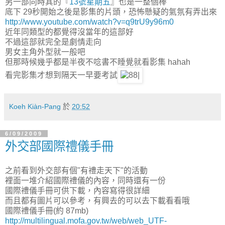
另一部同時其的『
13號星期五
』也是一整個棒
底下 29秒開始之後是影集的片頭，恐怖懸疑的氣氛有弄出來
http://www.youtube.com/watch?v=q9trU9y96m0
近年同類型的都覺得沒當年的這部好
不過這部就完全是劇情走向
男女主角外型就一般吧
但那時候幾乎都是半夜不唸書不睡覺就看影集 hahah
看完影集才想到隔天一早要考試
Koeh Kiàn-Pang
於
20:52
6/09/2009
外交部國際禮儀手冊
之前看到外交部有個"有禮走天下"的活動
裡面一堆介紹國際禮儀的內容，同時還有一份
國際禮儀手冊可供下載，內容寫得很詳細
而且都有圖片可以參考，有興去的可以去下載看看哦
國際禮儀手冊(約 87mb)
http://multilingual.mofa.gov.tw/web/web_UTF-