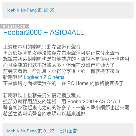
Koeh Kiàn-Pang
於
20:55
6/22/2009
Foobar2000 + ASIO4ALL
上週原本用的喇叭只剩左聲道有聲音
再怎麼調就是沒辦法恢復左右兩聲道可以正常發出聲音
想說當初這對喇叭也是訂雜誌送的，雖說不是很好但也夠用
而且免費的也就不計較太多，但現在沒聲音可頭大了
前幾天看過一些訊息、心得分享後，心一橫就換下來囉
新喇叭是
Logitech Z Cinéma
不過價錢方面還蠻實在的，在 PC Home 的價格便宜多了
新喇叭裝上後就是另外搞定播放程式
這部分就採用朋友的建議，用 Foobar2000 + ASIO4ALL
聲音初步聽起來比之前的好多了，一些人聲小細節也出來囉
希望之後喇叭聲音的表現可以越來越好
Koeh Kiàn-Pang
於
01:27
沒有留言: