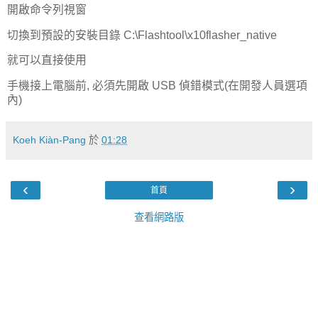
開啟命令列視窗
切換到預設的安裝目錄 C:\Flashtool\x10flasher_native
就可以直接使用
手機接上電腦前, 必須先開啟 USB 偵錯模式(在開發人員選項
內)
Koeh Kiàn-Pang
於
01:28
‹
›
首頁
查看網路版