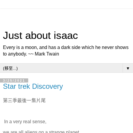
Just about isaac
Every is a moon, and has a dark side which he never shows
to anybody. ~~ Mark Twain
▼
3/25/2021
Star trek Discovery
第三季最後一集片尾
In a very real sense,
we are all aliens on a strange planet.